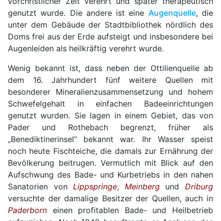
vorchristlicher Zeit verehrt und später therapeutisch
genutzt wurde. Die andere ist eine
Augenquelle
, die
unter dem Gebäude der Stadtbibliothek nördlich des
Doms frei aus der Erde aufsteigt und insbesondere bei
Augenleiden als heilkräftig verehrt wurde.
Wenig bekannt ist, dass neben der Ottilienquelle ab
dem 16. Jahrhundert fünf weitere Quellen mit
besonderer Mineralienzusammensetzung und hohem
Schwefelgehalt in einfachen Badeeinrichtungen
genutzt wurden. Sie lagen in einem Gebiet, das von
Pader und Rothebach begrenzt, früher als
„Benediktinerinsel“ bekannt war. Ihr Wasser speist
noch heute Fischteiche, die damals zur Ernährung der
Bevölkerung beitrugen. Vermutlich mit Blick auf den
Aufschwung des Bade- und Kurbetriebs in den nahen
Sanatorien von
Lippspringe
,
Meinberg
und
Driburg
versuchte der damalige Besitzer der Quellen, auch in
Paderborn
einen profitablen Bade- und Heilbetrieb