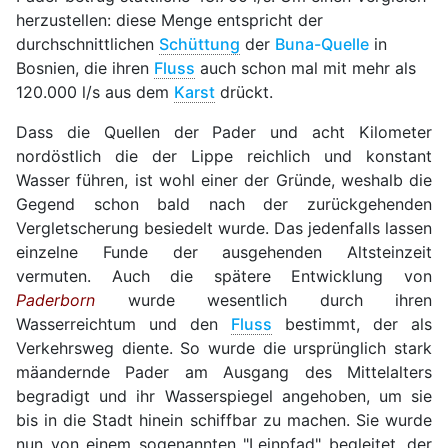
herzustellen: diese Menge entspricht der
durchschnittlichen
Schüttung
der
Buna-Quelle
in
Bosnien, die ihren
Fluss
auch schon mal mit mehr als
120.000 l/s aus dem
Karst
drückt.
Dass die Quellen der Pader und acht Kilometer
nordöstlich die der Lippe reichlich und konstant
Wasser führen, ist wohl einer der Gründe, weshalb die
Gegend schon bald nach der zurückgehenden
Vergletscherung besiedelt wurde. Das jedenfalls lassen
einzelne Funde der ausgehenden Altsteinzeit
vermuten. Auch die spätere Entwicklung von
Paderborn
wurde wesentlich durch ihren
Wasserreichtum und den
Fluss
bestimmt, der als
Verkehrsweg diente. So wurde die ursprünglich stark
mäandernde Pader am Ausgang des Mittelalters
begradigt und ihr Wasserspiegel angehoben, um sie
bis in die Stadt hinein schiffbar zu machen. Sie wurde
nun von einem sogenannten "Leinpfad" begleitet, der