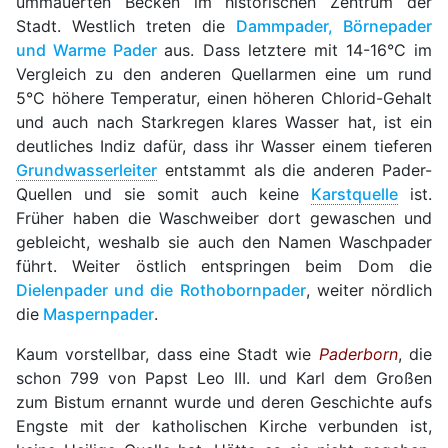
ummauerten Becken im historischen Zentrum der
Stadt. Westlich treten die
Dammpader, Börnepader
und Warme Pader
aus. Dass letztere mit 14-16°C im
Vergleich zu den anderen Quellarmen eine um rund
5°C höhere Temperatur, einen höheren Chlorid-Gehalt
und auch nach Starkregen klares Wasser hat, ist ein
deutliches Indiz dafür, dass ihr Wasser einem tieferen
Grundwasserleiter
entstammt als die anderen Pader-
Quellen und sie somit auch keine
Karstquelle
ist.
Früher haben die Waschweiber dort gewaschen und
gebleicht, weshalb sie auch den Namen Waschpader
führt. Weiter östlich entspringen beim Dom die
Dielenpader und die Rothobornpader
, weiter nördlich
die
Maspernpader
.
Kaum vorstellbar, dass eine Stadt wie
Paderborn
, die
schon 799 von Papst Leo III. und Karl dem Großen
zum Bistum ernannt wurde und deren Geschichte aufs
Engste mit der katholischen Kirche verbunden ist,