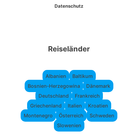
Datenschutz
Reiseländer
Albanien
Baltikum
Bosnien-Herzegowina
Dänemark
Deutschland
Frankreich
Griechenland
Italien
Kroatien
Montenegro
Österreich
Schweden
Slowenien