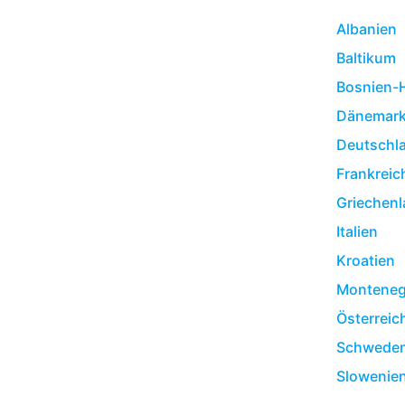
Albanien
Baltikum
Bosnien-
Dänemar
Deutschl
Frankreic
Griechen
Italien
Kroatien
Monteneg
Österreic
Schwede
Slowenie