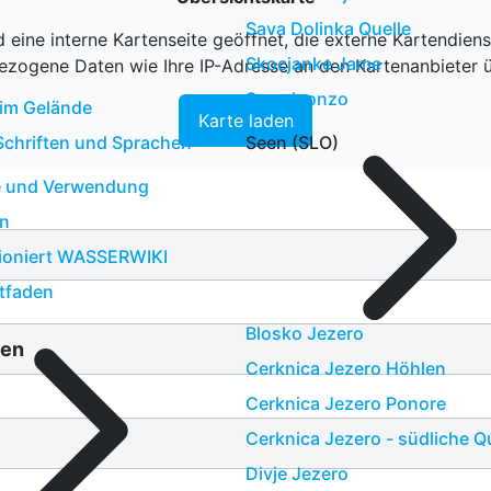
Sava Dolinka Quelle
 eine interne Kartenseite geöffnet, die externe Kartendie
Skocjanke Jame
zogene Daten wie Ihre IP-Adresse an den Kartenanbieter 
Soca Isonzo
im Gelände
Karte laden
Schriften und Sprachen
Seen (SLO)
te und Verwendung
n
tioniert WASSERWIKI
itfaden
Blosko Jezero
ien
Cerknica Jezero Höhlen
Cerknica Jezero Ponore
Cerknica Jezero - südliche Q
Divje Jezero