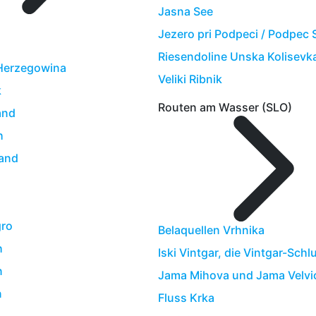
Jasna See
Jezero pri Podpeci / Podpec 
Riesendoline Unska Kolisevk
Herzegowina
Veliki Ribnik
k
Routen am Wasser (SLO)
and
h
land
ro
Belaquellen Vrhnika
h
Iski Vintgar, die Vintgar-Schl
n
Jama Mihova und Jama Velvi
n
Fluss Krka