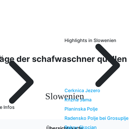
Highlights in Slowenien
ki
Cerknica Jezero
Slowenien
Krizna Jama
e Infos
Planinska Polje
Radensko Polje bei Grosuplje
Rakov Skocjan
Übersichtskarte