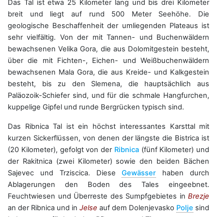
Das Tal ist etwa 25 Kilometer lang und bis drei Kilometer
breit und liegt auf rund 500 Meter Seehöhe. Die
geologische Beschaffenheit der umliegenden Plateaus ist
sehr vielfältig. Von der mit Tannen- und Buchenwäldern
bewachsenen Velika Gora, die aus Dolomitgestein besteht,
über die mit Fichten-, Eichen- und Weißbuchenwäldern
bewachsenen Mala Gora, die aus Kreide- und Kalkgestein
besteht, bis zu den Slemena, die hauptsächlich aus
Paläozoik-Schiefer sind, und für die schmale Hangfurchen,
kuppelige Gipfel und runde Bergrücken typisch sind.
Das Ribnica Tal ist ein höchst interessantes Karsttal mit
kurzen Sickerflüssen, von denen der längste die Bistrica ist
(20 Kilometer), gefolgt von der
Ribnica
(fünf Kilometer) und
der Rakitnica (zwei Kilometer) sowie den beiden Bächen
Sajevec und Trziscica. Diese
Gewässer
haben durch
Ablagerungen den Boden des Tales eingeebnet.
Feuchtwiesen und Überreste des Sumpfgebietes in
Brezje
an der Ribnica und in
Jelse
auf dem Dolenjevasko
Polje
sind