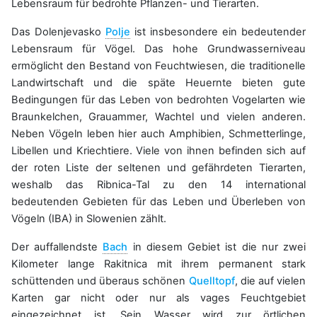
Lebensraum für bedrohte Pflanzen- und Tierarten.
Das Dolenjevasko
Polje
ist insbesondere ein bedeutender
Lebensraum für Vögel. Das hohe Grundwasserniveau
ermöglicht den Bestand von Feuchtwiesen, die traditionelle
Landwirtschaft und die späte Heuernte bieten gute
Bedingungen für das Leben von bedrohten Vogelarten wie
Braunkelchen, Grauammer, Wachtel und vielen anderen.
Neben Vögeln leben hier auch Amphibien, Schmetterlinge,
Libellen und Kriechtiere. Viele von ihnen befinden sich auf
der roten Liste der seltenen und gefährdeten Tierarten,
weshalb das Ribnica-Tal zu den 14 international
bedeutenden Gebieten für das Leben und Überleben von
Vögeln (IBA) in Slowenien zählt.
Der auffallendste
Bach
in diesem Gebiet ist die nur zwei
Kilometer lange Rakitnica mit ihrem permanent stark
schüttenden und überaus schönen
Quelltopf
, die auf vielen
Karten gar nicht oder nur als vages Feuchtgebiet
eingezeichnet ist. Sein Wasser wird zur örtlichen