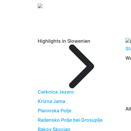
Highlights in Slowenien
St
Wa
Cerknica Jezero
Krizna Jama
Al
Planinska Polje
Radensko Polje bei Grosuplje
Rakov Skocjan