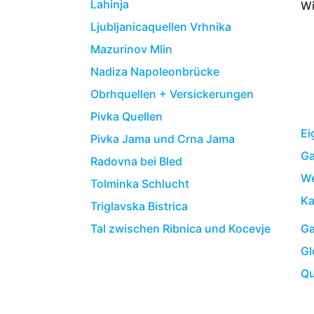
Lahinja
Wi
Ljubljanicaquellen Vrhnika
Mazurinov Mlin
Nadiza Napoleonbrücke
Obrhquellen + Versickerungen
Pivka Quellen
Ei
Pivka Jama und Crna Jama
Ga
Radovna bei Bled
We
Tolminka Schlucht
Ka
Triglavska Bistrica
Ga
Tal zwischen Ribnica und Kocevje
Gl
Qu