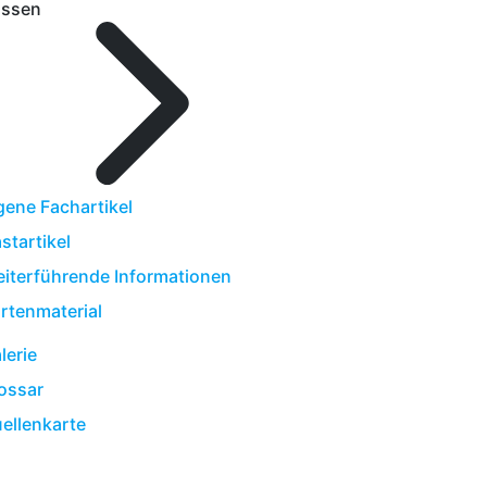
ssen
gene Fachartikel
startikel
iterführende Informationen
rtenmaterial
lerie
ossar
ellenkarte