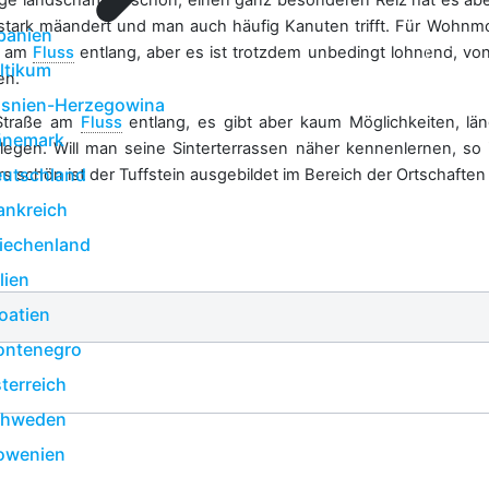
ge landschaftlich schön, einen ganz besonderen Reiz hat es ab
ark mäandert und man auch häufig Kanuten trifft. Für Wohnmob
banien
kt am
Fluss
entlang, aber es ist trotzdem unbedingt lohnend, vo
ltikum
en.
snien-Herzegowina
 Straße am
Fluss
entlang, es gibt aber kaum Möglichkeiten, lä
änemark
egen. Will man seine Sinterterrassen näher kennenlernen, so
utschland
s schön ist der Tuffstein ausgebildet im Bereich der Ortschafte
ankreich
iechenland
alien
oatien
ntenegro
terreich
chweden
owenien