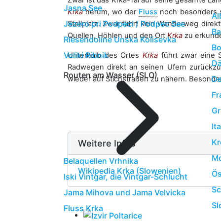
Zwar ist das Krka-Tal auf seine gesamte Län
Jasna See
Krka
herum, wo der
Fluss
noch besonders st
Al
Jezero pri Podpeci / Podpec See
Stellplatz. Zwar führt kein Wanderweg dire
Ba
Quellen, Höhlen und den Ort
Krka
zu erkund
Riesendoline Unska Kolisevka
Bo
Veliki Ribnik
Unterhalb des Ortes
Krka
führt zwar eine
D
Radwegen direkt an seinen Ufern zurückzul
Routen am Wasser (SLO)
De
wieder auf Stichstraßen zu nähern. Besonder
Fr
Gr
It
Kr
Weitere Infos
Mo
Belaquellen Vrhnika
Wikipedia Krka (Slowenien)
Ös
Iski Vintgar, die Vintgar-Schlucht
S
Jama Mihova und Jama Velvicka
Sl
Fluss Krka