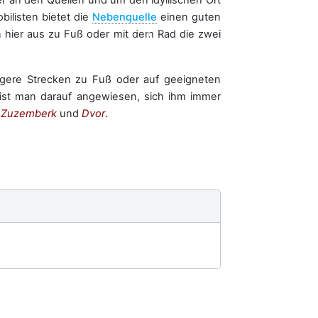
er an den Quellen und um den idyllischen Ort
ilisten bietet die
Nebenquelle
einen guten
n hier aus zu Fuß oder mit dem Rad die zwei
ngere Strecken zu Fuß oder auf geeigneten
 ist man darauf angewiesen, sich ihm immer
n
Zuzemberk
und
Dvor
.