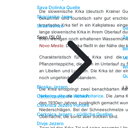
Sava Dolinka Quelle
Die slowenische Krka (deutsch Krainer Gu
Skocjanke Jame
bekannter und touristisch sehr gut erschlo
kroatische Krka tief in ein Kalkplateau eing
Soca Isonzo
Ge
lange slowenische Krka in ihrem Oberlauf durc
Ze
Seen (SLO)
ihren wenigen noch erhaltenen Wassermühle
Novo Mesto
. Die Krka fließt in der Nähe der
Bi
Charakteristisch für die Krka sind die 
Mi
Pflanzenteppiche, die noch im Unterlauf z
Wi
an Libellen und Lurchen. Die Krka ist der e
Qu
noch ungehindert mäandern.
Blosko Jezero
Lä
Die Krka entspringt zwei benachbarten Kar
Cerknica Jezero Höhlen
Nebenquelle
die
Jama Poltarice
. Die Jama K
den 1930er-Jahren zugänglich gemacht wur
Cerknica Jezero Ponore
Niederschlägen. Bei der Schneeschmelze u
Cerknica Jezero - südliche Quellen
Oberfläche, die sonst aber trocken sind.
Divje Jezero