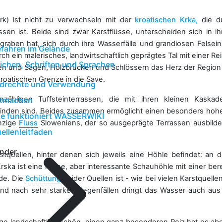
rk) ist nicht zu verwechseln mit der
kroatischen Krka
,
die du
ssen ist. Beide sind zwar Karstflüsse, unterscheiden sich in i
egraben hat, sich durch ihre Wasserfälle und grandiosen Felsein
fahren im Gelände
h ein malerisches, landwirtschaftlich geprägtes Tal mit einer Rei
ichen, Schriften und Sprachen
n und Sägen, Holzbrücken und Schlössern das Herz der Region D
 kroatischen Grenze in die Save.
ldrechte und Verwendung
unzähligen Tuffsteinterrassen, die mit ihren kleinen Kask
tmachen
u finden sind. Beides zusammen ermöglicht einen besonders ho
e funktioniert WASSERWIKI
inzige
Fluss
Sloweniens, der so ausgeprägte Terrassen ausbildet
ellenleitfaden
nder
stquellen, hinter denen sich jeweils eine Höhle befindet: an 
rska ist eine kleine, aber interessante Schauhöhle mit einer bere
de. Die
Schüttung
beider Quellen ist - wie bei vielen Karstque
nd nach sehr starken Regenfällen dringt das Wasser auch au