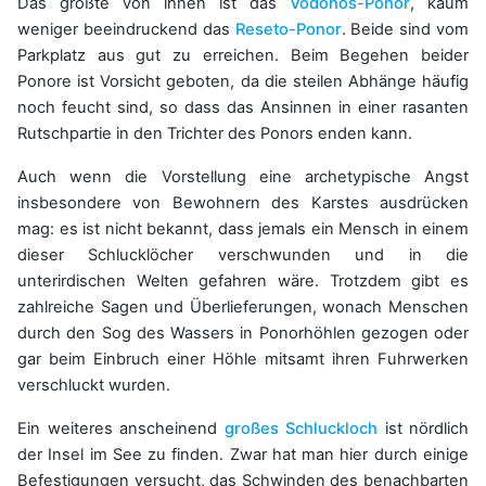
Das größte von ihnen ist das
Vodonos-Ponor
, kaum
weniger beeindruckend das
Reseto-Ponor
. Beide sind vom
Parkplatz aus gut zu erreichen. Beim Begehen beider
Ponore ist Vorsicht geboten, da die steilen Abhänge häufig
noch feucht sind, so dass das Ansinnen in einer rasanten
Rutschpartie in den Trichter des Ponors enden kann.
Auch wenn die Vorstellung eine archetypische Angst
insbesondere von Bewohnern des Karstes ausdrücken
mag: es ist nicht bekannt, dass jemals ein Mensch in einem
dieser Schlucklöcher verschwunden und in die
unterirdischen Welten gefahren wäre. Trotzdem gibt es
zahlreiche Sagen und Überlieferungen, wonach Menschen
durch den Sog des Wassers in Ponorhöhlen gezogen oder
gar beim Einbruch einer Höhle mitsamt ihren Fuhrwerken
verschluckt wurden.
Ein weiteres anscheinend
großes Schluckloch
ist nördlich
der Insel im See zu finden. Zwar hat man hier durch einige
Befestigungen versucht, das Schwinden des benachbarten