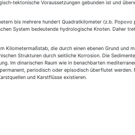
gisch-tektonische Voraussetzungen gebunden ist und überw
tern bis mehrere hundert Quadratkilometer (z.b. Popovo po
ischen System bedeutende hydrologische Knoten. Daher tret
on im Kilometermaßstab, die durch einen ebenen Grund und 
ktonischen Strukturen durch seitliche Korrosion. Die Sedime
efung. Im dinarischen Raum wie in benachbarten mediterranen
permanent, periodisch oder episodisch überflutet werden.
rstquellen und Karstflüsse existieren.