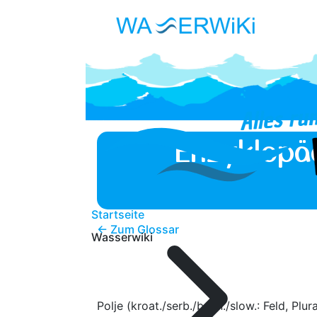
Enzyklopä
Startseite
← Zum Glossar
Wasserwiki
Polje (kroat./serb./bosn./slow.: Feld, Pl