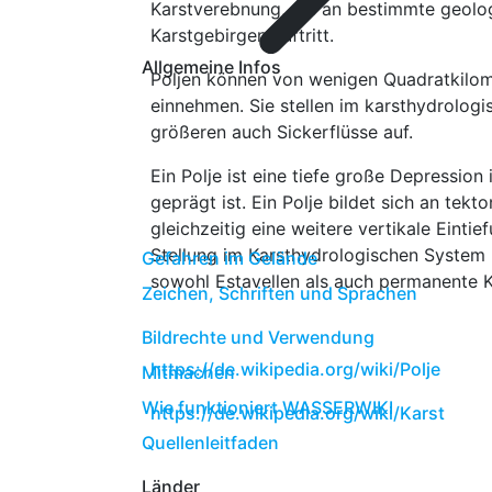
Karstverebnung, die an bestimmte geolo
Karstgebirgen auftritt.
Allgemeine Infos
Poljen können von wenigen Quadratkilome
einnehmen. Sie stellen im karsthydrolog
größeren auch Sickerflüsse auf.
Ein Polje ist eine tiefe große Depressi
geprägt ist. Ein Polje bildet sich an te
gleichzeitig eine weitere vertikale Einti
Stellung im Karsthydrologischen System 
Gefahren im Gelände
sowohl Estavellen als auch permanente Ka
Zeichen, Schriften und Sprachen
Bildrechte und Verwendung
https://de.wikipedia.org/wiki/Polje
Mitmachen
Wie funktioniert WASSERWIKI
https://de.wikipedia.org/wiki/Karst
Quellenleitfaden
Länder