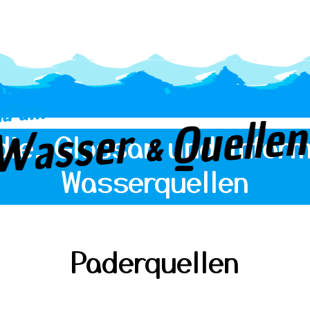
die, Glossar und Inform
Wasserquellen
Paderquellen