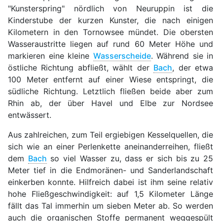
"Kunsterspring" nördlich von Neuruppin ist die
Kinderstube der kurzen Kunster, die nach einigen
Kilometern in den Tornowsee mündet. Die obersten
Wasseraustritte liegen auf rund 60 Meter Höhe und
markieren eine kleine
Wasserscheide
. Während sie in
östliche Richtung abfließt, wählt der
Bach
, der etwa
100 Meter entfernt auf einer Wiese entspringt, die
südliche Richtung. Letztlich fließen beide aber zum
Rhin ab, der über Havel und Elbe zur Nordsee
entwässert.
Aus zahlreichen, zum Teil ergiebigen Kesselquellen, die
sich wie an einer Perlenkette aneinanderreihen, fließt
dem
Bach
so viel Wasser zu, dass er sich bis zu 25
Meter tief in die Endmoränen- und Sanderlandschaft
einkerben konnte. Hilfreich dabei ist ihm seine relativ
hohe Fließgeschwindigkeit: auf 1,5 Kilometer Länge
fällt das Tal immerhin um sieben Meter ab. So werden
auch die organischen Stoffe permanent weggespült