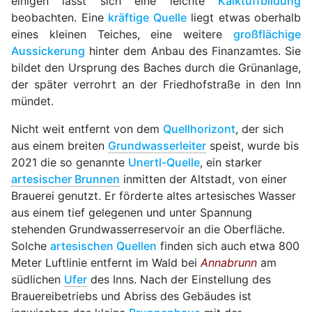
einigen lässt sich eine leichte
Kalktuffbildung
beobachten. Eine
kräftige Quelle
liegt etwas oberhalb
eines kleinen Teiches, eine weitere
großflächige
Aussickerung
hinter dem Anbau des Finanzamtes. Sie
bildet den Ursprung des Baches durch die Grünanlage,
der später verrohrt an der Friedhofstraße in den Inn
mündet.
Nicht weit entfernt von dem
Quellhorizont
, der sich
aus einem breiten
Grundwasserleiter
speist, wurde bis
2021 die so genannte
Unertl-Quelle
, ein starker
artesischer Brunnen
inmitten der Altstadt, von einer
Brauerei genutzt. Er förderte altes artesisches Wasser
aus einem tief gelegenen und unter Spannung
stehenden Grundwasserreservoir an die Oberfläche.
Solche
artesischen Quellen
finden sich auch etwa 800
Meter Luftlinie entfernt im Wald bei
Annabrunn
am
südlichen
Ufer
des Inns. Nach der Einstellung des
Brauereibetriebs und Abriss des Gebäudes ist