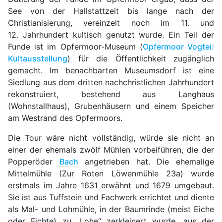
See von der Hallstattzeit bis lange nach der
Christianisierung, vereinzelt noch im 11. und
12. Jahrhundert kultisch genutzt wurde. Ein Teil der
Funde ist im Opfermoor-Museum (
Opfermoor Vogtei:
Kultausstellung
) für die Öffentlichkeit zugänglich
gemacht. Im benachbarten Museumsdorf ist eine
Siedlung aus dem dritten nachchristlichen Jahrhundert
rekonstruiert, bestehend aus Langhaus
(Wohnstallhaus), Grubenhäusern und einem Speicher
am Westrand des Opfermoors.
Die Tour wäre nicht vollständig, würde sie nicht an
einer der ehemals zwölf Mühlen vorbeiführen, die der
Popperöder
Bach
angetrieben hat. Die ehemalige
Mittelmühle (Zur Roten Löwenmühle 23a) wurde
erstmals im Jahre 1631 erwähnt und 1679 umgebaut.
Sie ist aus Tuffstein und Fachwerk errichtet und diente
als Mal- und Lohmühle, in der Baumrinde (meist Eiche
oder Fichte) zu „Lohe“ zerkleinert wurde, aus der