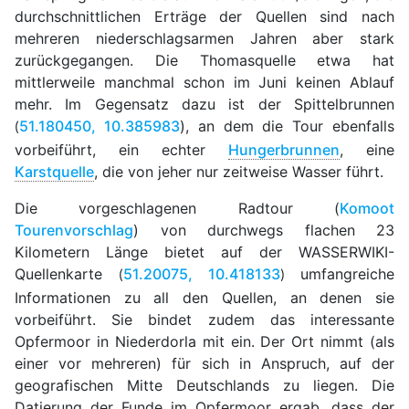
durchschnittlichen Erträge der Quellen sind nach
mehreren niederschlagsarmen Jahren aber stark
zurückgegangen. Die Thomasquelle etwa hat
mittlerweile manchmal schon im Juni keinen Ablauf
mehr. Im Gegensatz dazu ist der Spittelbrunnen
51.180450, 10.385983
), an dem die Tour ebenfalls
(
vorbeiführt, ein echter
Hungerbrunnen
, eine
Karstquelle
, die von jeher nur zeitweise Wasser führt.
Die vorgeschlagenen Radtour (
Komoot
Tourenvorschlag
) von durchwegs flachen 23
Kilometern Länge bietet auf der WASSERWIKI-
Quellenkarte
51.20075, 10.418133
umfangreiche
(
)
Informationen zu all den Quellen, an denen sie
vorbeiführt. Sie bindet zudem das interessante
Opfermoor in Niederdorla mit ein. Der Ort nimmt (als
einer vor mehreren) für sich in Anspruch, auf der
geografischen Mitte Deutschlands zu liegen. Die
Datierung der Funde im Opfermoor ergab, dass der