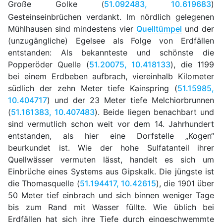
Große Golke
51.092483, 10.619683
)
(
Gesteinseinbrüchen verdankt. Im nördlich gelegenen
Mühlhausen sind mindestens vier
Quelltümpel
und der
(unzugängliche) Egelsee als Folge von Erdfällen
entstanden: Als bekannteste und schönste die
Popperöder Quelle (
51.20075, 10.418133
), die 1199
bei einem Erdbeben aufbrach, viereinhalb Kilometer
südlich der zehn Meter tiefe Kainspring (
51.15985,
10.404717
) und der 23 Meter tiefe Melchiorbrunnen
(
51.161383, 10.407483
). Beide liegen benachbart und
sind vermutlich schon weit vor dem 14. Jahrhundert
entstanden, als hier eine Dorfstelle „Kogen“
beurkundet ist. Wie der hohe Sulfatanteil ihrer
Quellwässer vermuten lässt, handelt es sich um
Einbrüche eines Systems aus Gipskalk. Die jüngste ist
die Thomasquelle (
51.194417, 10.42615
), die 1901 über
50 Meter tief einbrach und sich binnen weniger Tage
bis zum Rand mit Wasser füllte. Wie üblich bei
Erdfällen hat sich ihre Tiefe durch eingeschwemmte