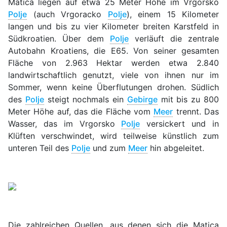
Matica liegen auf etwa 25 Meter Höhe im Vrgorsko
Polje
(auch Vrgoracko
Polje
), einem 15 Kilometer
langen und bis zu vier Kilometer breiten Karstfeld in
Südkroatien. Über dem
Polje
verläuft die zentrale
Autobahn Kroatiens, die E65. Von seiner gesamten
Fläche von 2.963 Hektar werden etwa 2.840
landwirtschaftlich genutzt, viele von ihnen nur im
Sommer, wenn keine Überflutungen drohen. Südlich
des
Polje
steigt nochmals ein
Gebirge
mit bis zu 800
Meter Höhe auf, das die Fläche vom
Meer
trennt. Das
Wasser, das im Vrgorsko
Polje
versickert und in
Klüften verschwindet, wird teilweise künstlich zum
unteren Teil des
Polje
und zum
Meer
hin abgeleitet.
Die zahlreichen Quellen, aus denen sich die Matica