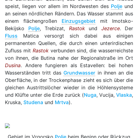
speist, liegen vor allem im Nordwesten des
Polje
und
an seinen nördlichen Rändern. Das Wasser stammt aus
einem flächengroßen
Einzugsgebiet
mit Imotsko-
Bekijsko
Polje
, Trebizat,
Rastok
und
Jezerce
. Der
Fluss
Matica versorgt sich dabei aus einigen
permanenten Quellen, die durch einen unterirdischen
Zufluss mit
Rastok
verbunden sind, die wasserreichste
von ihnen, die Butina nahe der Regionalstraße im Ort
Dusina
. Andere fungieren als Estavellen: bei hohen
Wasserständen tritt das
Grundwasser
in ihnen an die
Oberfläche, in der Trockenphase zieht es sich über die
gleichen Austrittslöcher wieder in die Höhlensysteme
und Klüfte unter die Erde zurück (
Nuga
, Vucija,
Vlaska
,
Kruska,
Studena
und
Mrtva
).
Gebiet im Vrgorsko
Polje
beim Beginn oder Rückzug