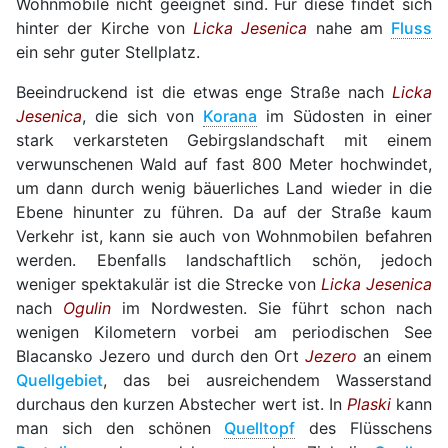
Wohnmobile nicht geeignet sind. Für diese findet sich
hinter der Kirche von
Licka Jesenica
nahe am
Fluss
ein sehr guter Stellplatz.
Beeindruckend ist die etwas enge Straße nach
Licka
Jesenica
, die sich von
Korana
im Südosten in einer
stark verkarsteten Gebirgslandschaft mit einem
verwunschenen Wald auf fast 800 Meter hochwindet,
um dann durch wenig bäuerliches Land wieder in die
Ebene hinunter zu führen. Da auf der Straße kaum
Verkehr ist, kann sie auch von Wohnmobilen befahren
werden. Ebenfalls landschaftlich schön, jedoch
weniger spektakulär ist die Strecke von
Licka Jesenica
nach
Ogulin
im Nordwesten. Sie führt schon nach
wenigen Kilometern vorbei am periodischen See
Blacansko Jezero und durch den Ort
Jezero
an einem
Quellgebiet
, das bei ausreichendem Wasserstand
durchaus den kurzen Abstecher wert ist. In
Plaski
kann
man sich den schönen
Quelltopf
des Flüsschens