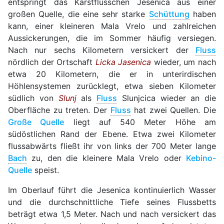
entspringt das Karstflüsschen Jesenica aus einer
großen Quelle, die eine sehr starke
Schüttung
haben
kann, einer kleineren Mala Vrelo und zahlreichen
Aussickerungen, die im Sommer häufig versiegen.
Nach nur sechs Kilometern versickert der
Fluss
nördlich der Ortschaft
Licka Jasenica
wieder, um nach
etwa 20 Kilometern, die er in unterirdischen
Höhlensystemen zurücklegt, etwa sieben Kilometer
südlich von
Slunj
als
Fluss
Slunjcica wieder an die
Oberfläche zu treten. Der
Fluss
hat zwei Quellen. Die
Große Quelle
liegt auf 540 Meter Höhe am
südöstlichen Rand der Ebene. Etwa zwei Kilometer
flussabwärts fließt ihr von links der 700 Meter lange
Bach
zu, den die kleinere Mala Vrelo oder
Kebino-
Quelle
speist.
Im Oberlauf führt die Jesenica kontinuierlich Wasser
und die durchschnittliche Tiefe seines Flussbetts
beträgt etwa 1,5 Meter. Nach und nach versickert das