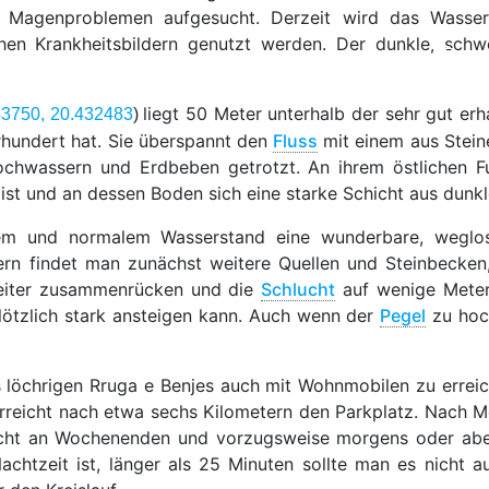
 Magenproblemen aufgesucht. Derzeit wird das Wasser
chen Krankheitsbildern genutzt werden. Der dunkle, sch
liegt 50 Meter unterhalb der sehr gut erh
43750, 20.432483
)
hrhundert hat. Sie überspannt den
Fluss
mit einem aus Stein
ochwassern und Erdbeben getrotzt. An ihrem östlichen Fu
ist und an dessen Boden sich eine starke Schicht aus dunk
m und normalem Wasserstand eine wunderbare, weglose
n findet man zunächst weitere Quellen und Steinbecken
iter zusammenrücken und die
Schlucht
auf wenige Meter 
lötzlich stark ansteigen kann. Auch wenn der
Pegel
zu hoch
 löchrigen Rruga e Benjes auch mit Wohnmobilen zu erreic
rreicht nach etwa sechs Kilometern den Parkplatz. Nach Mö
icht an Wochenenden und vorzugsweise morgens oder abe
chtzeit ist, länger als 25 Minuten sollte man es nicht a