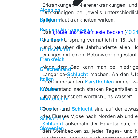
Erkrankungen, Nierenerkrankungen und
Albanien
Ortskundigen bei jeweils unterschiedli
Baltikum
gegen Hautkrankheiten wirken.
Bosnien-Herzegowina
Das
größte und bekannteste Becken
(
40.2
Dänemark
die ihren Ursprung vermutlich im 18. Ja
und hat über die Jahrhunderte allen H
Deutschland
einziges mit einem Betonwehr angestaut 
Frankreich
Nach dem Bad kann man bei niedrige
Griechenland
Langarica-
Schlucht
machen. An den Ufer
Italien
ihren imposanten
Karsthöhlen
immer we
Kroatien
Wasserstand nach starken Regenfällen p
und am Flussbett wörtlich „ins Wasser“.
Montenegro
Österreich
Quellen und
Schlucht
sind auf der etwas
des Flusses Vjose nach Norden ab und e
Schweden
Schlucht
außerhalb der Hauptsaison, n
Slowenien
den Steinbecken zu jeder Tages- und Na