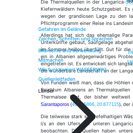
Ro
Die Thermalquellen in der Langarica-
Sc
Kiefernwäldern heute Schutzgebiet. Es 
wegen der grandiosen Lage zu den lan
Pflichtprogramm einer Reise ins Landesin
Gefahren im Gelände
Allerdings hat sich das ehemalige Para
Zeichen, Schriften und Sprachen
Unterkünfte gebaut, Saufgelage abgehalte
im Sommer heillos überfüllt. Gut für die 
Bildrechte und Verwendung
Th
ein in Albanien allgegenwärtiges Prob
Mitmachen
Uj
eingetreten ist. Es entwickelt sich langs
Wie funktioniert WASSERWIKI
die wunderbare Landschaft an der Langar
Quellenleitfaden
Von Funden weiß man, dass die Höhlen 
Reichtum Albaniens an Thermalquellen 
Länder
Thermalsee liegt, der bisher weltwei
der 
Sarantaporos
(
40.095866, 20.677115
),
Die teilweise stark schwefelhaltigen Wäs
l/s an den Ufern der unteren Langari
beobachten. Die Quellen haben unters