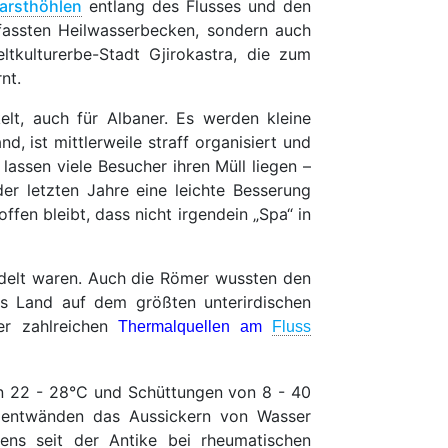
arsthöhlen
entlang des Flusses und den
efassten Heilwasserbecken, sondern auch
kulturerbe-Stadt Gjirokastra, die zum
nt.
elt, auch für Albaner. Es werden kleine
, ist mittlerweile straff organisiert und
 lassen viele Besucher ihren Müll liegen –
r letzten Jahre eine leichte Besserung
ffen bleibt, dass nicht irgendein „Spa“ in
edelt waren. Auch die Römer wussten den
as Land auf dem größten unterirdischen
er zahlreichen
Thermalquellen
am
Fluss
n 22 - 28°C und Schüttungen von 8 - 40
imentwänden das Aussickern von Wasser
ens seit der Antike bei rheumatischen