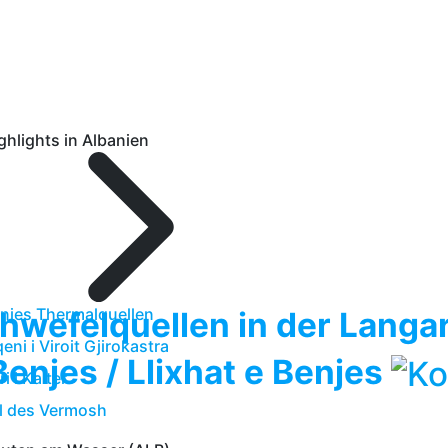
ghlights in Albanien
njes Thermalquellen
hwefelquellen in der Langar
qeni i Viroit Gjirokastra
Benjes / Llixhat e Benjes
ri i Kalter
l des Vermosh