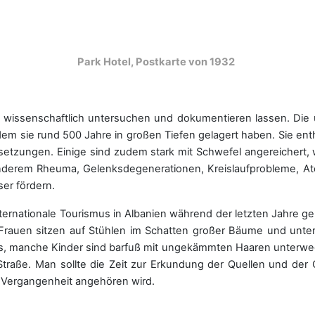
Park Hotel, Postkarte von 1932
s wissenschaftlich untersuchen und dokumentieren lassen. Di
m sie rund 500 Jahre in großen Tiefen gelagert haben. Sie ent
tzungen. Einige sind zudem stark mit Schwefel angereichert, 
nderem Rheuma, Gelenksdegenerationen, Kreislaufprobleme, 
ser fördern.
ternationale Tourismus in Albanien während der letzten Jahre 
 Frauen sitzen auf Stühlen im Schatten großer Bäume und unt
tos, manche Kinder sind barfuß mit ungekämmten Haaren unterw
 Straße. Man sollte die Zeit zur Erkundung der Quellen und d
r Vergangenheit angehören wird.