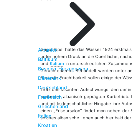
Albanien
Grigor Nosi hatte das Wasser 1924 erstmal
unter hohem Druck an die Oberfläche, nachde
Baltikum
und
Kalium
in unterschiedlichen Zusammense
Bosnien-Herzegowina
Geruch erkennt. Behandelt werden unter a
Dänemark
Auch die Fruchtbarkeit sollen einige der Wäs
Deutschland
Trotz des rasanten Aufschwungs, den der in
Frankreich
und einen albanisch geprägten Kurbetrieb.
und mit leidenschaftlicher Hingabe ihre Au
Griechenland
einen „Friseursalon“ findet man neben der
Italien
solches albanische Leben auch hier bald de
Kroatien