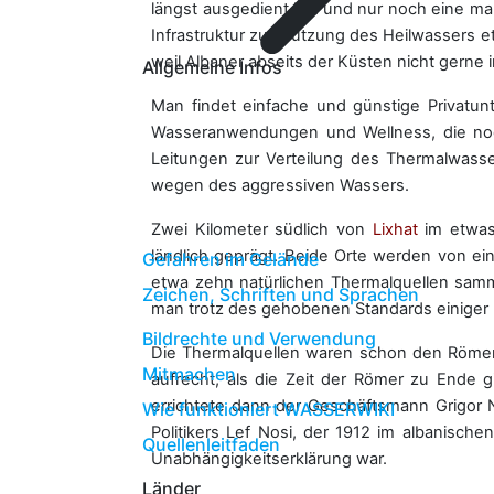
längst ausgedient hat und nur noch eine male
Infrastruktur zur Nutzung des Heilwassers et
weil Albaner abseits der Küsten nicht gerne 
Allgemeine Infos
Man findet einfache und günstige Privatun
Wasseranwendungen und Wellness, die no
Leitungen zur Verteilung des Thermalwass
wegen des aggressiven Wassers.
Zwei Kilometer südlich von
Lixhat
im etwas
ländlich geprägt. Beide Orte werden von 
Gefahren im Gelände
etwa zehn natürlichen Thermalquellen sa
Zeichen, Schriften und Sprachen
man trotz des gehobenen Standards einiger
Bildrechte und Verwendung
Die Thermalquellen waren schon den Römern 
Mitmachen
aufrecht, als die Zeit der Römer zu Ende 
errichtete dann der Geschäftsmann Grigor 
Wie funktioniert WASSERWIKI
Politikers Lef Nosi, der 1912 im albanisch
Quellenleitfaden
Unabhängigkeitserklärung war.
Länder