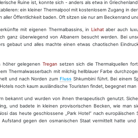
rische Ruine ist, konnte sich - anders als etwa in Griechenland
ablieren: ein kleiner Thermalpool mit kostenlosem Zugang in der 
in aller Öffentlichkeit baden. Oft sitzen sie nur am Beckenrand 
terkünfte mit eigenen Thermalbassins, in
Lixhat
aber auch luxu
ch ganz überwiegend von Albanern besucht werden. Bei uns
ers gebaut und alles machte einen etwas chaotischen Eindruck
 höher gelegenen
Tregan
setzen sich die Thermalquellen fort.
einem Thermalwasserbach mit milchig hellblauer Farbe durchzo
mmelt und nach Norden zum
Fluss
Shkumbini führt. Bei einem Sp
 Hotels noch kaum ausländische Touristen findet, begegnet ma
bekannt und wurden von ihnen therapeutisch genutzt. Sicher h
ging, und badete in kleinen provisorischen Becken, wie man si
Nosi das heute geschlossene „Park Hotel“ nach europäischen 
en Aufstand gegen den osmanischen Staat vermittelt hatte und