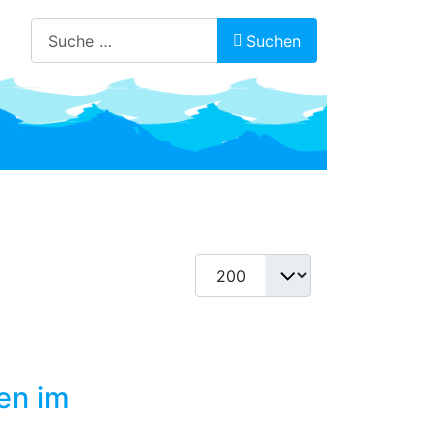
Suchen
Suchen
Anzeige #
en im