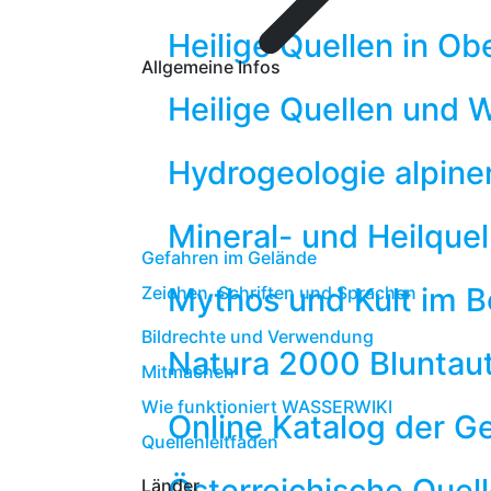
Heilige Quellen in Ob
Allgemeine Infos
Heilige Quellen und 
Hydrogeologie alpine
Mineral- und Heilquel
Gefahren im Gelände
Mythos und Kult im B
Zeichen, Schriften und Sprachen
Bildrechte und Verwendung
Natura 2000 Bluntaut
Mitmachen
Wie funktioniert WASSERWIKI
Online Katalog der G
Quellenleitfaden
Österreichische Quel
Länder