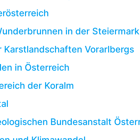
erösterreich
Wunderbrunnen in der Steiermark
r Karstlandschaften Vorarlbergs
len in Österreich
ereich der Koralm
al
eologischen Bundesanstalt Öster
len und Klimawandel