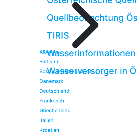
Quellbeobachtung Ös
TIRIS
Wasserinformationen 
Albanien
Baltikum
Wasserversorger in Ö
Bosnien-Herzegowina
Dänemark
Deutschland
Frankreich
Griechenland
Italien
Kroatien