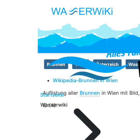
Brunnen
Wien
Österreich
Wass
Wikipedia-Brunnen in Wien
Auflistung aller
Brunnen
in Wien mit Bild
Startseite
Wasserwiki
ID:(4)