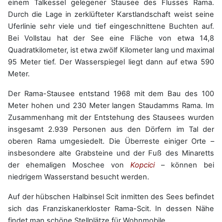
einem Talkessel gelegener Stausee des Flusses Rama.
Durch die Lage in zerklüfteter Karstlandschaft weist seine
Uferlinie sehr viele und tief eingeschnittene Buchten auf.
Bei Vollstau hat der See eine Fläche von etwa 14,8
Quadratkilometer, ist etwa zwölf Kilometer lang und maximal
95 Meter tief. Der Wasserspiegel liegt dann auf etwa 590
Meter.
Der Rama-Stausee entstand 1968 mit dem Bau des 100
Meter hohen und 230 Meter langen Staudamms Rama. Im
Zusammenhang mit der Entstehung des Stausees wurden
insgesamt 2.939 Personen aus den Dörfern im Tal der
oberen Rama umgesiedelt. Die Überreste einiger Orte –
insbesondere alte Grabsteine und der Fuß des Minaretts
der ehemaligen Moschee von
Kopcici
– können bei
niedrigem Wasserstand besucht werden.
Auf der hübschen Halbinsel Scit inmitten des Sees befindet
sich das Franziskanerkloster Rama-Scit. In dessen Nähe
findet man schöne Stellplätze für Wohnmobile.