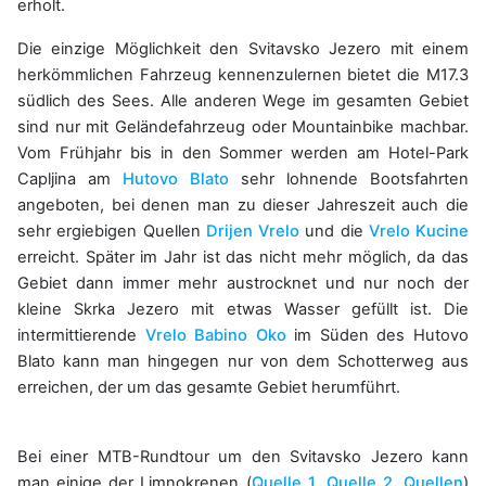
erholt.
Die einzige Möglichkeit den Svitavsko Jezero mit einem
herkömmlichen Fahrzeug kennenzulernen bietet die M17.3
südlich des Sees. Alle anderen Wege im gesamten Gebiet
sind nur mit Geländefahrzeug oder Mountainbike machbar.
Vom Frühjahr bis in den Sommer werden am Hotel-Park
Capljina am
Hutovo Blato
sehr lohnende Bootsfahrten
angeboten, bei denen man zu dieser Jahreszeit auch die
sehr ergiebigen Quellen
Drijen Vrelo
und die
Vrelo Kucine
erreicht. Später im Jahr ist das nicht mehr möglich, da das
Gebiet dann immer mehr austrocknet und nur noch der
kleine Skrka Jezero mit etwas Wasser gefüllt ist. Die
intermittierende
Vrelo Babino Oko
im Süden des Hutovo
Blato kann man hingegen nur von dem Schotterweg aus
erreichen, der um das gesamte Gebiet herumführt.
Bei einer MTB-Rundtour um den Svitavsko Jezero kann
man einige der Limnokrenen (
Quelle 1
,
Quelle 2
,
Quellen
)