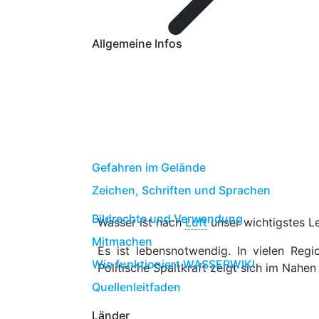
Allgemeine Infos
Gefahren im Gelände
Zeichen, Schriften und Sprachen
Bildrechte und Verwendung
Wasser ist nach
Luft
unser wichtigstes Le
Mitmachen
Es ist lebensnotwendig. In vielen Reg
Wie funktioniert WASSERWIKI
Politische Spaltkraft zeigt sich im Nah
Quellenleitfaden
Länder