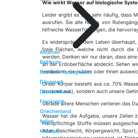
Wie wirkt Wasser auf biologische Syst
Leider ergibt es sich sehr häufig, das
ausrufen. Sie alle haben von Rutengäng
hilfreiche Wasserführungen, die hervorr
Es widerspräche dem Leben überhaupt, 
freie Flächen, welche nicht durch die 
Albanien
werden. Denken wir nur daran, dass eine
Baltikum
an der Erdoberfläche abdeckt. Sehen wi
verändern, sie nutzen oder ihnen auswei
Bosnien-Herzegowina
Dänemark
Unser Körper besteht aus ca. 70% Wasser.
trocknet aus), sondern auch unsere Gehi
Deutschland
Frankreich
Gerade ältere Menschen verlieren das Du
Griechenland
Wasser hat die Aufgabe, unsere Zellen z
Italien
Harnpflichtige Stoffe müssen ausgesch
Alter, Geschlecht, Körpergewicht, Spor
Kroatien