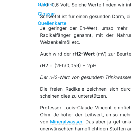
Galerie
und -0,6 Volt. Solche Werte finden wir i
Glossar
Schwefel ist für einen gesunden Darm, e
Quellenkarte
Je geringer der Eh-Wert, umso mehr E
Radikalfänger genannt, mit der Nahru
Weizenkeimöl etc.
Auch wird der
rH2-Wert
(mV) zur Beurte
rH2 = (2Eh/0,059) + 2pH
Der rH2-Wert von gesundem Trinkwassers 
Die freien Radikale zeichnen sich dur
scheinen dies zu unterstützen.
Professor Louis-Claude Vincent empfie
Ohm. Je höher der Leitwert, umso mehr
von
Mineralwasser
. Das aber ja getrunk
unerwünschten harnpflichtigen Stoffen a