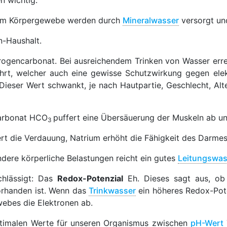
en wichtig.
rem Körpergewebe werden durch
Mineralwasser
versorgt un
n-Haushalt.
drogencarbonat. Bei ausreichendem Trinken von Wasser err
hrt, welcher auch eine gewisse Schutzwirkung gegen ele
 Dieser Wert schwankt, je nach Hautpartie, Geschlecht, Al
arbonat HCO
puffert eine Übersäuerung der Muskeln ab un
3
rt die Verdauung, Natrium erhöht die Fähigkeit des Darme
ere körperliche Belastungen reicht ein gutes
Leitungswas
chlässigt: Das
Redox-Potenzial
Eh. Dieses sagt aus, ob
orhanden ist. Wenn das
Trinkwasser
ein höheres Redox-Poten
ebes die Elektronen ab.
 optimalen Werte für unseren Organismus zwischen
pH-Wert