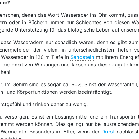
eme?
s Menschen, denen das Wort Wasserader ins Ohr kommt, zus
ern oder in Büchern immer nur Schlechtes von diesen Was
agende Unterstützung für das biologische Leben auf unserem
dass Wasseradern nur schädlich wären, denn es gibt zum
Energiefelder der vielen, in unterschiedlichsten Tiefen v
 Wasserader in 120 m Tiefe in
Sandstein
mit ihrem Energie
r die positiven Wirkungen und lassen uns diese zugute kom
chen!
 Im Gehirn sind es sogar ca. 90%. Sinkt der Wasseranteil, 
rn- und Körperfunktionen werden beeinträchtigt.
rstgefühl und trinken daher zu wenig.
u versorgen. Es ist ein Lösungsmittel und ein Transportmi
wemmt werden können. Dies gelingt nur bei ausreichendem
t, Wärme etc. Besonders im Alter, wenn der
Durst
nachlässt