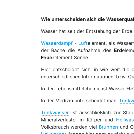
Wie unterscheiden sich die Wasserqual
Wasser hat seit der Entstehung der Erde 
Wasserdampf
-
Luft
element, als Wasser
der Bäche die Aufnahme des
Erd
elem
Feuer
element Sonne.
Hier entscheidet sich, in wie weit die
unterschiedlichen Informationen, bzw. Q
In der Lebensmittelchemie ist Wasser H
2
In der Medizin unterscheidet man:
Trink
Trinkwasser
ist ausschließlich zur Sta
Mineralverluste im Körper und
Heilwas
Volksbrauch werden viel
Brunnen
und Qu