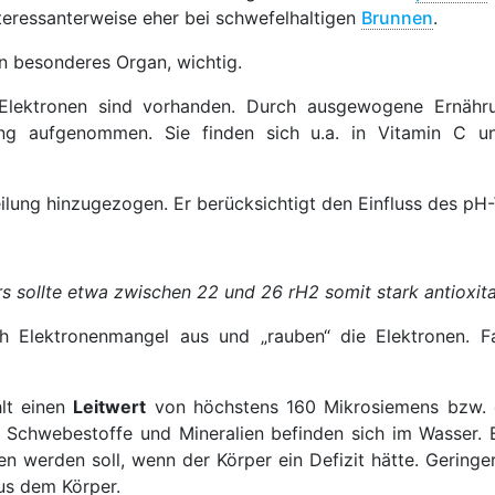
nteressanterweise eher bei schwefelhaltigen
Brunnen
.
in besonderes Organ, wichtig.
lektronen sind vorhanden. Durch ausgewogene Ernähru
ng aufgenommen. Sie finden sich u.a. in Vitamin C u
ilung hinzugezogen. Er berücksichtigt den Einfluss des pH
sollte etwa zwischen 22 und 26 rH2 somit stark antioxita
ch Elektronenmangel aus und „rauben“ die Elektronen. 
hlt einen
Leitwert
von höchstens 160 Mikrosiemens bzw. 
 Schwebestoffe und Mineralien befinden sich im Wasser. 
en werden soll, wenn der Körper ein Defizit hätte. Gering
us dem Körper.