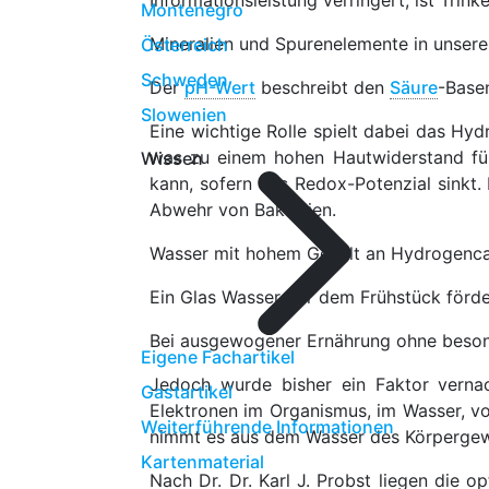
Informationsleistung verringert, ist Trink
Montenegro
Mineralien und Spurenelemente in unse
Österreich
Schweden
Der
pH-Wert
beschreibt den
Säure
-Base
Slowenien
Eine wichtige Rolle spielt dabei das Hy
was zu einem hohen Hautwiderstand fü
Wissen
kann, sofern das Redox-Potenzial sinkt.
Abwehr von Bakterien.
Wasser mit hohem Gehalt an Hydrogenc
Ein Glas Wasser vor dem Frühstück förde
Bei ausgewogener Ernährung ohne besond
Eigene Fachartikel
Jedoch wurde bisher ein Faktor verna
Gastartikel
Elektronen im Organismus, im Wasser, v
Weiterführende Informationen
nimmt es aus dem Wasser des Körpergew
Kartenmaterial
Nach Dr. Dr. Karl J. Probst liegen die