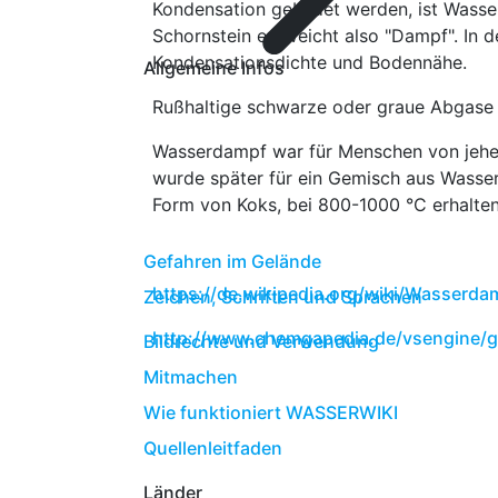
Kondensation gebildet werden, ist Was
Schornstein entweicht also "Dampf". In 
Kondensationsdichte und Bodennähe.
Allgemeine Infos
Rußhaltige schwarze oder graue Abgase 
Wasserdampf war für Menschen von jeher
wurde später für ein Gemisch aus Wasser
Form von Koks, bei 800-1000 °C erhalten
Gefahren im Gelände
https://de.wikipedia.org/wiki/Wasserda
Zeichen, Schriften und Sprachen
http://www.chemgapedia.de/vsengine/g
Bildrechte und Verwendung
Mitmachen
Wie funktioniert WASSERWIKI
Quellenleitfaden
Länder