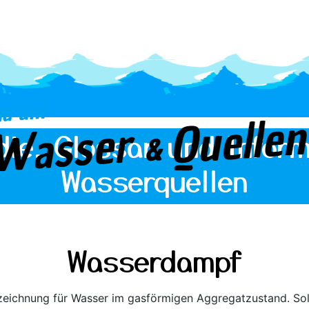
die, Glossar und Inform
Wasserquellen
Wasserdampf
ezeichnung für Wasser im gasförmigen Aggregatzustand. So