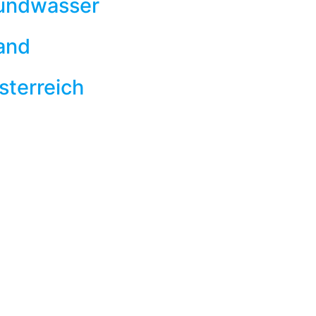
rundwasser
and
sterreich