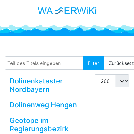
Dolinen
Teil des Titels eingeben
Filter
Zurückset
Anzeige #
Dolinenkataster
Nordbayern
Dolinenweg Hengen
Geotope im
Regierungsbezirk