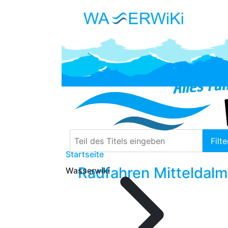
Teil des Titels eingeben
Filte
Startseite
Radfahren Mitteldalma
Wasserwiki