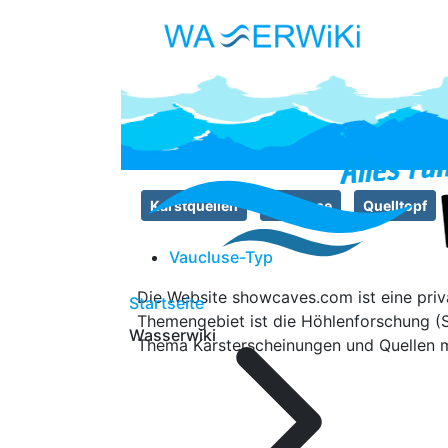
Karstquellen
Vaucluse
Quelltopf
Vaucluse-Typ
Die Website
showcaves.com
ist eine pri
Startseite
Themengebiet ist die Höhlenforschung (S
Wasserwiki
Thema Karsterscheinungen und Quellen m