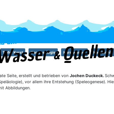
Tiefer Karst
Karstgeologie
Karstwasser
Karsthöhle
vate Seite, erstellt und betrieben von
Jochen Duckeck.
Schw
peläologie), vor allem ihre Entstehung (Speleogenese). Hie
it Abbildungen.