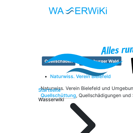
Quellschäden
Teutoburger Wald
Naturwiss. Verein Bielefeld
Naturwiss. Verein Bielefeld und Umgebu
Startseite
Quellschüttung
, Quellschädigungen und
Wasserwiki