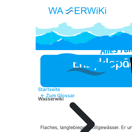
Enzyklopä
Startseite
← Zum Glossar
Wasserwiki
Flaches, langlebieges Stillgewässer. Er 