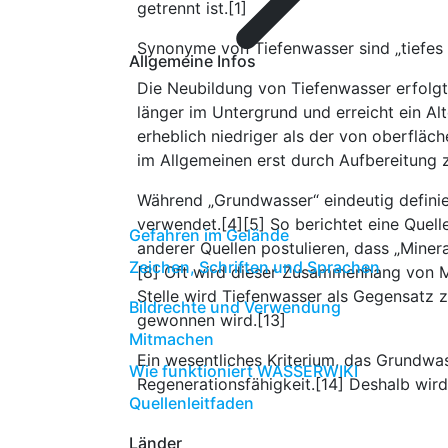
getrennt ist.[1]
Synonyme von Tiefenwasser sind „tiefes 
Allgemeine Infos
Die Neubildung von Tiefenwasser erfolgt
länger im Untergrund und erreicht ein Al
erheblich niedriger als der von oberflä
im Allgemeinen erst durch Aufbereitung zu
Während „Grundwasser“ eindeutig definier
verwendet.[4][5] So berichtet eine Quel
Gefahren im Gelände
anderer Quellen postulieren, dass „Mine
Zeichen, Schriften und Sprachen
[8] Oft wird dieser Zusammenhang von Mi
Stelle wird Tiefenwasser als Gegensatz z
Bildrechte und Verwendung
gewonnen wird.[13]
Mitmachen
Ein wesentliches Kriterium, das Grundwa
Wie funktioniert WASSERWIKI
Regenerationsfähigkeit.[14] Deshalb wir
Quellenleitfaden
Länder