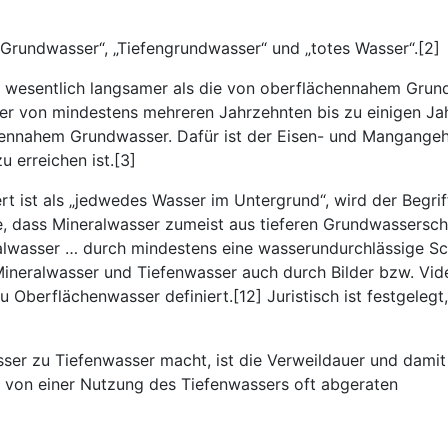
Grundwasser“, „Tiefengrundwasser“ und „totes Wasser“.[2]
 wesentlich langsamer als die von oberflächennahem Grund
ter von mindestens mehreren Jahrzehnten bis zu einigen Jah
chennahem Grundwasser. Dafür ist der Eisen- und Mangangeha
 erreichen ist.[3]
t ist als „jedwedes Wasser im Untergrund“, wird der Begrif
le, dass Mineralwasser zumeist aus tieferen Grundwassersc
ralwasser … durch mindestens eine wasserundurchlässige Sc
neralwasser und Tiefenwasser auch durch Bilder bzw. Video
u Oberflächenwasser definiert.[12] Juristisch ist festgele
sser zu Tiefenwasser macht, ist die Verweildauer und dami
d von einer Nutzung des Tiefenwassers oft abgeraten