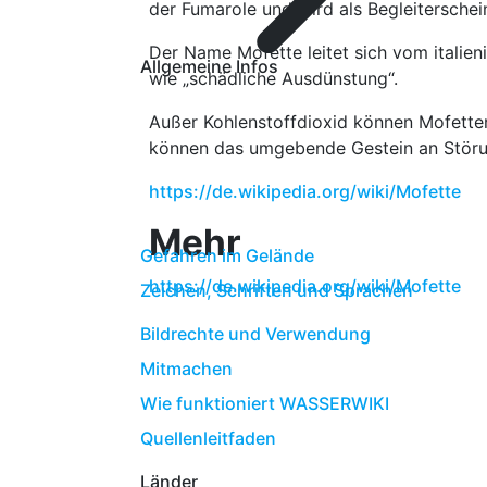
der Fumarole und wird als Begleitersche
Der Name Mofette leitet sich vom italien
Allgemeine Infos
wie „schädliche Ausdünstung“.
Außer Kohlenstoffdioxid können Mofette
können das umgebende Gestein an Störun
https://de.wikipedia.org/wiki/Mofette
Mehr
Gefahren im Gelände
https://de.wikipedia.org/wiki/Mofette
Zeichen, Schriften und Sprachen
Bildrechte und Verwendung
Mitmachen
Wie funktioniert WASSERWIKI
Quellenleitfaden
Länder