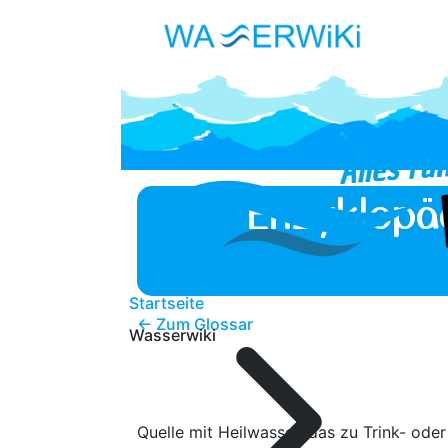
Enzyklopä
Startseite
← Zum Glossar
Wasserwiki
Quelle mit Heilwasser, das zu Trink- ode