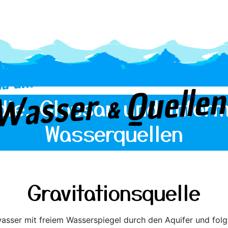
die, Glossar und Inform
Wasserquellen
Gravitationsquelle
dwasser mit freiem Wasserspiegel durch den Aquifer und fol