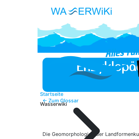
Enzyklopä
Startseite
← Zum Glossar
Wasserwiki
Die Geomorphologie oder Landformenkund