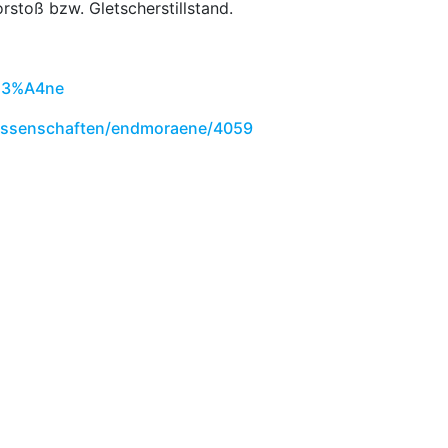
stoß bzw. Gletscherstillstand.
%C3%A4ne
wissenschaften/endmoraene/4059