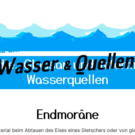
die, Glossar und Inform
Wasserquellen
Endmoräne
erial beim Abtauen des Eises eines Gletschers oder von gl