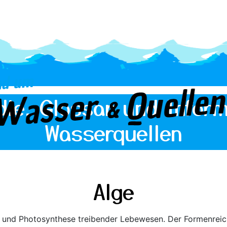
die, Glossar und Inform
Wasserquellen
Alge
r und Photosynthese treibender Lebewesen. Der Formenreic