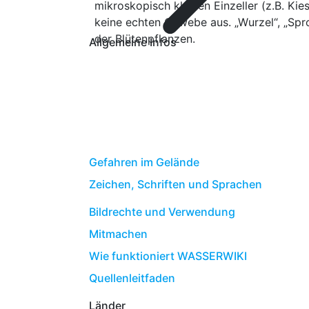
mikroskopisch kleinen Einzeller (z.B. Ki
keine echten Gewebe aus. „Wurzel“, „Spro
der Blütenpflanzen.
Allgemeine Infos
Gefahren im Gelände
Zeichen, Schriften und Sprachen
Bildrechte und Verwendung
Mitmachen
Wie funktioniert WASSERWIKI
Quellenleitfaden
Länder