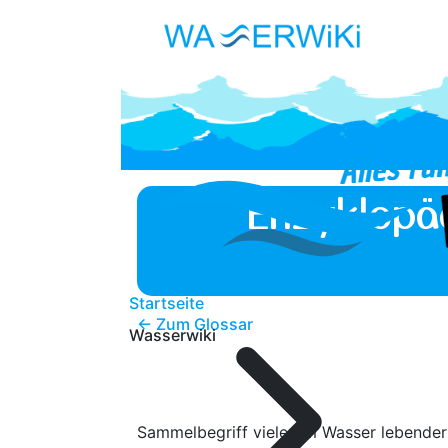
Enzyklopä
Startseite
← Zum Glossar
Wasserwiki
Sammelbegriff vieler im Wasser lebende