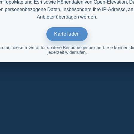
nTopoMap und Esri sowie Höhendaten von Open-Elevation. D
n personenbezogene Daten, insbesondere Ihre IP-Adresse, an
Anbieter übertragen werden.
Karte laden
ird auf diesem Gerät für spätere Besuche gespeichert. Sie können die
jederzeit widerrufen.