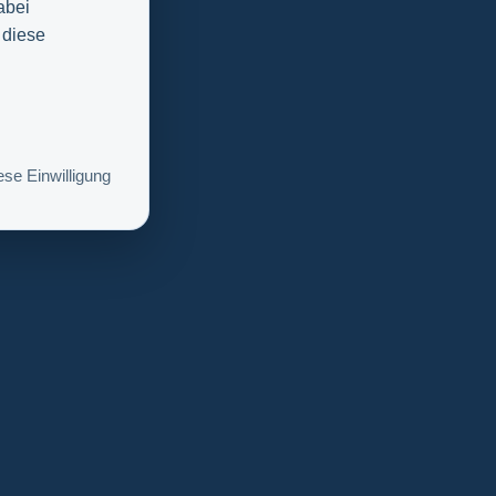
abei
 diese
se Einwilligung