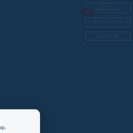
QUELLE
HINZUFÜGEN
NEU!
INFO
&
TIPS
LEGENDE
ap,