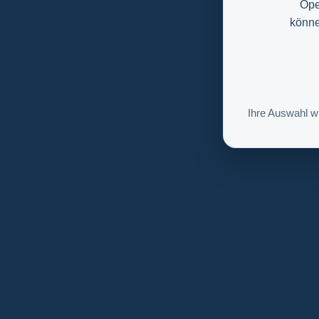
Ope
könne
Ihre Auswahl w