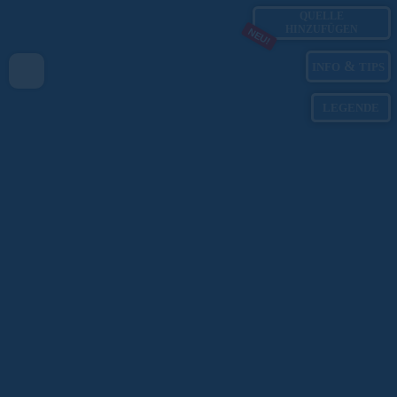
QUELLE
HINZUFÜGEN
NEU!
&
INFO
TIPS
LEGENDE