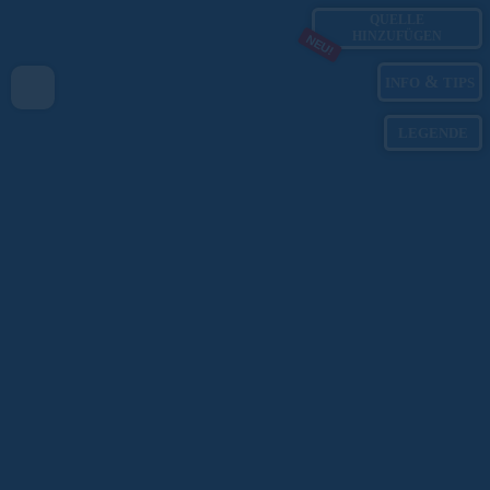
QUELLE
HINZUFÜGEN
NEU!
&
INFO
TIPS
LEGENDE