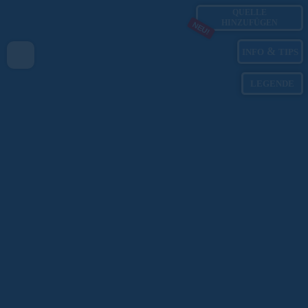
QUELLE
HINZUFÜGEN
NEU!
&
INFO
TIPS
LEGENDE