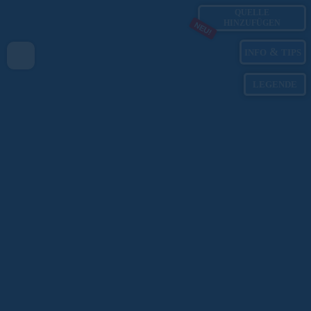
QUELLE
HINZUFÜGEN
NEU!
&
INFO
TIPS
LEGENDE