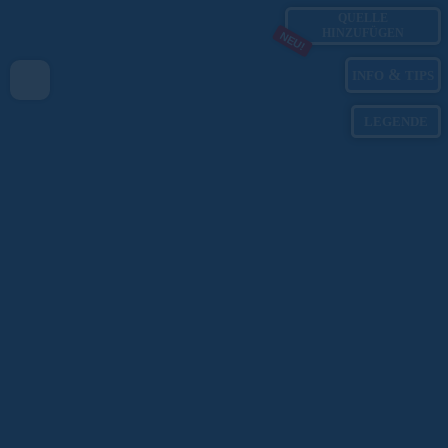
QUELLE
HINZUFÜGEN
NEU!
&
INFO
TIPS
LEGENDE