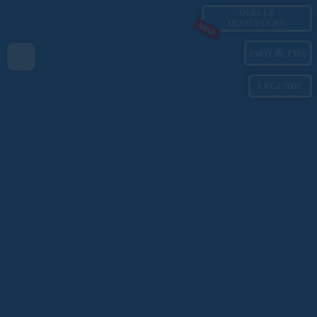
QUELLE
HINZUFÜGEN
NEU!
&
INFO
TIPS
LEGENDE