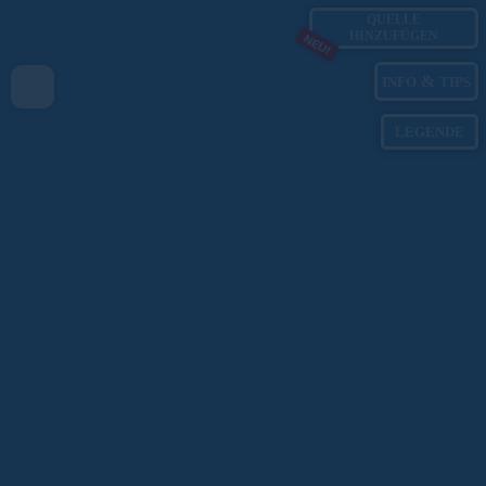
QUELLE
HINZUFÜGEN
NEU!
&
INFO
TIPS
LEGENDE