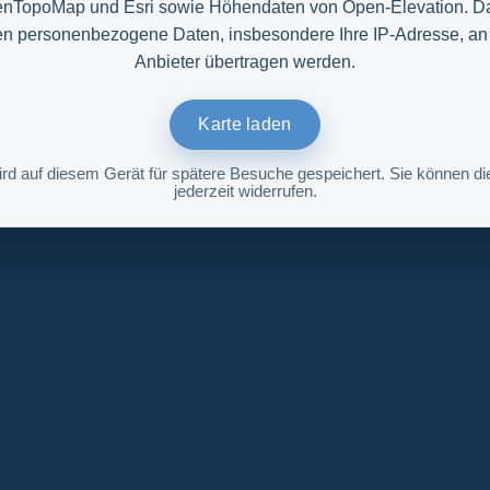
nTopoMap und Esri sowie Höhendaten von Open-Elevation. D
n personenbezogene Daten, insbesondere Ihre IP-Adresse, an
Anbieter übertragen werden.
Karte laden
ird auf diesem Gerät für spätere Besuche gespeichert. Sie können die
jederzeit widerrufen.