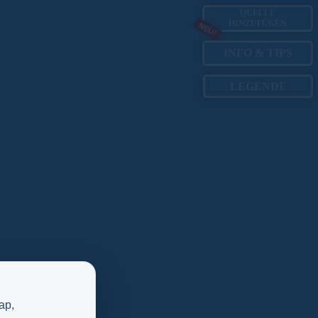
QUELLE
HINZUFÜGEN
NEU!
INFO
&
TIPS
LEGENDE
ap,