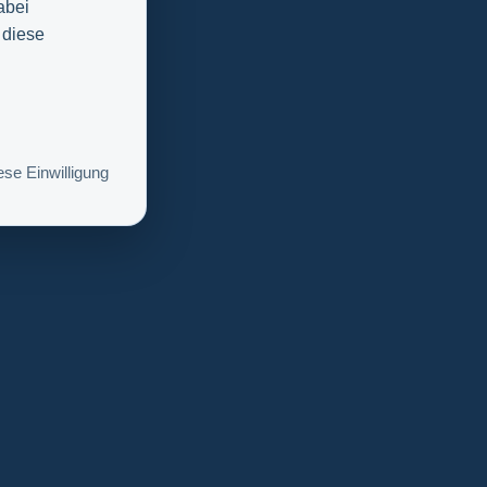
abei
 diese
se Einwilligung