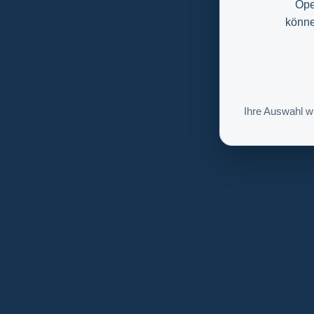
Ope
könne
Ihre Auswahl w