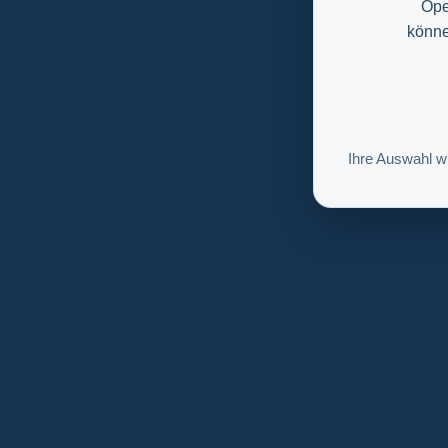
Ope
könne
Ihre Auswahl w