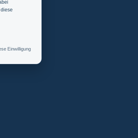
abei
 diese
se Einwilligung