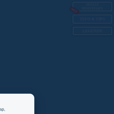
QUELLE
HINZUFÜGEN
NEU!
INFO
&
TIPS
LEGENDE
ap,