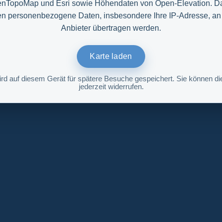
nTopoMap und Esri sowie Höhendaten von Open-Elevation. D
n personenbezogene Daten, insbesondere Ihre IP-Adresse, an
Anbieter übertragen werden.
Karte laden
ird auf diesem Gerät für spätere Besuche gespeichert. Sie können die
jederzeit widerrufen.