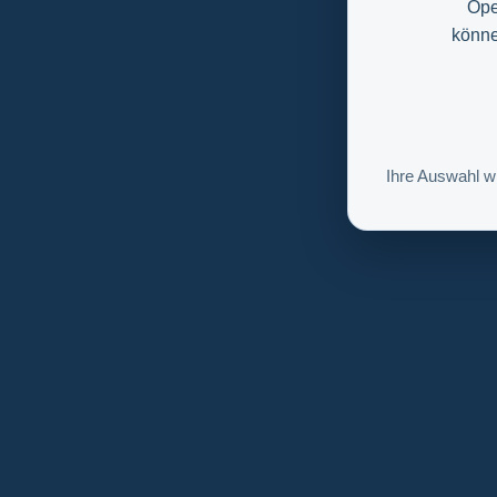
Ope
könne
Ihre Auswahl w