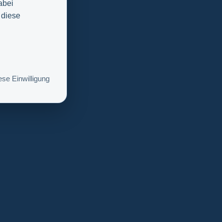
abei
 diese
se Einwilligung