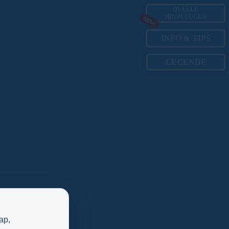
QUELLE
HINZUFÜGEN
NEU!
INFO
&
TIPS
LEGENDE
ap,