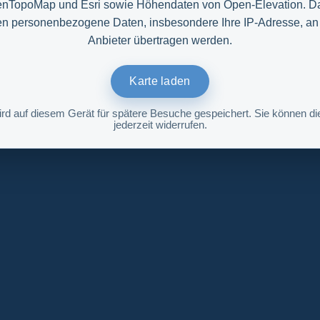
nTopoMap und Esri sowie Höhendaten von Open-Elevation. D
n personenbezogene Daten, insbesondere Ihre IP-Adresse, an
Anbieter übertragen werden.
Karte laden
ird auf diesem Gerät für spätere Besuche gespeichert. Sie können die
jederzeit widerrufen.