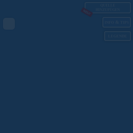
QUELLE
HINZUFÜGEN
NEU!
&
INFO
TIPS
LEGENDE