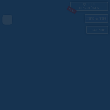
QUELLE
HINZUFÜGEN
NEU!
&
INFO
TIPS
LEGENDE