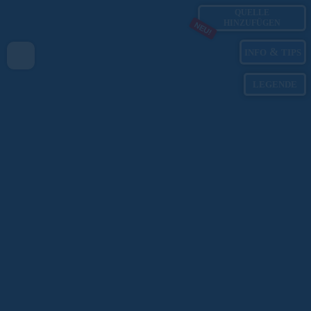
QUELLE
HINZUFÜGEN
NEU!
&
INFO
TIPS
LEGENDE