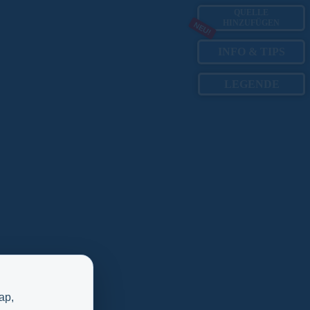
QUELLE
HINZUFÜGEN
NEU!
INFO
&
TIPS
LEGENDE
ap,