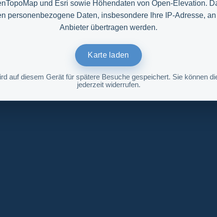
nTopoMap und Esri sowie Höhendaten von Open-Elevation. D
n personenbezogene Daten, insbesondere Ihre IP-Adresse, an
Anbieter übertragen werden.
Karte laden
ird auf diesem Gerät für spätere Besuche gespeichert. Sie können die
jederzeit widerrufen.