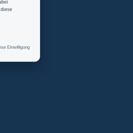
abei
 diese
se Einwilligung