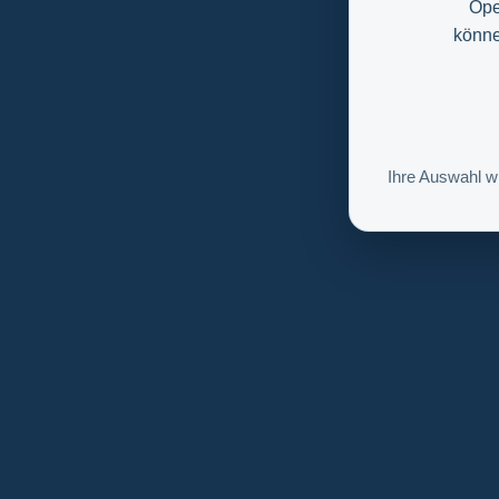
Ope
könne
Ihre Auswahl w