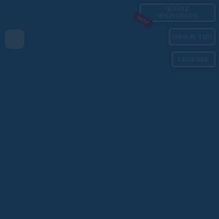
QUELLE
HINZUFÜGEN
NEU!
&
INFO
TIPS
LEGENDE